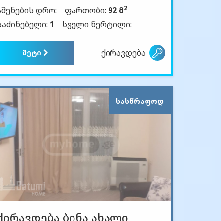
2
აშენების დრო:
ფართობი:
92 მ
საძინებელი:
1
სველი წერტილი:
ქირავდება
მეტი
ᲡᲐᲡᲬᲠᲐᲤᲝᲓ
ქირავდება ბინა ახალი