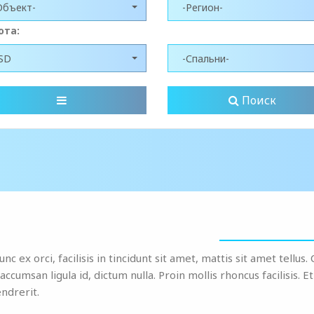
Объект-
-Регион-
юта:
SD
-Спальни-
Поиск
c ex orci, facilisis in tincidunt sit amet, mattis sit amet tellus.
ccumsan ligula id, dictum nulla. Proin mollis rhoncus facilisis. 
endrerit.