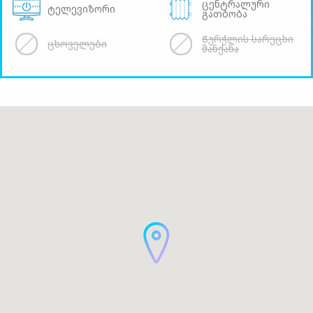
ცენტრალური
ტელევიზორი
გათბობა
Ჭურჭლის სარეცხი
ცხოველები
მანქანა