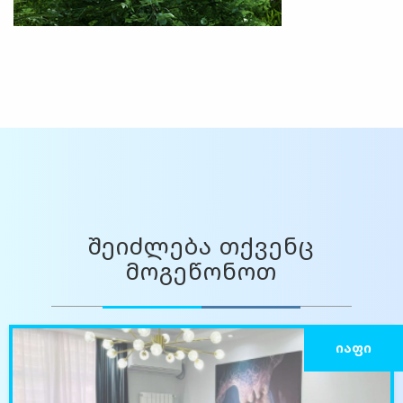
შეიძლება თქვენც
მოგეწონოთ
ᲘᲐᲤᲘ