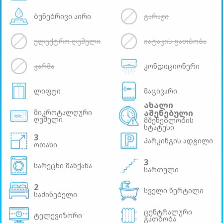
ბუნებრივი აირი
გარაჟი
ელექტრო ღუმელი
იატაკის გათბობა
კარმა
კონდიციონერი
ლიფტი
მაცივარი
ახალი
მიკროტალღური
აშენებული
ღუმელი
მშენებლობის
სტატუსი
3
პარკინგის ადგილი
ოთახი
3
სარეცხი მანქანა
სართული
2
სველი წერტილი
საძინებელი
ცენტრალური
ტელევიზორი
გათბობა