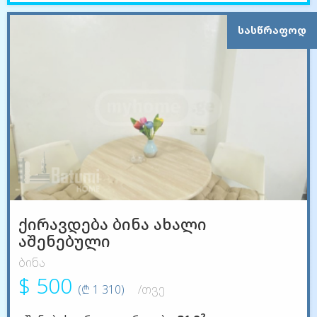
ᲡᲐᲡᲬᲠᲐᲤᲝᲓ
ქირავდება ბინა ახალი
აშენებული
ბინა
$ 500
(₾ 1 310)
/თვე
2