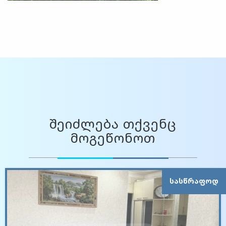
შეიძლება თქვენც
მოგეწონოთ
ᲡᲐᲡᲬᲠᲐᲤᲝᲓ