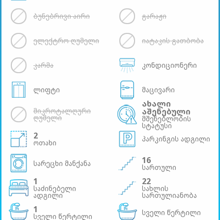
ბუნებრივი აირი
გარაჟი
ელექტრო ღუმელი
იატაკის გათბობა
კარმა
კონდიციონერი
ლიფტი
მაცივარი
ახალი
მიკროტალღური
აშენებული
ღუმელი
მშენებლობის
სტატუსი
2
პარკინგის ადგილი
ოთახი
16
სარეცხი მანქანა
სართული
1
22
საძინებელი
სახლის
ადგილი
სართულიანობა
1
სველი წერტილი
სველი წერტილი