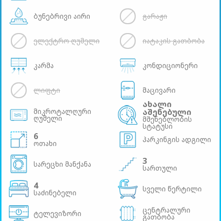
ბუნებრივი აირი
გარაჟი
ელექტრო ღუმელი
იატაკის გათბობა
კარმა
კონდიციონერი
ლიფტი
მაცივარი
ახალი
მიკროტალღური
აშენებული
ღუმელი
მშენებლობის
სტატუსი
6
პარკინგის ადგილი
ოთახი
3
სარეცხი მანქანა
სართული
4
სველი წერტილი
საძინებელი
ცენტრალური
ტელევიზორი
გათბობა