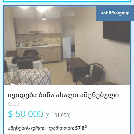
ᲡᲐᲡᲬᲠᲐᲤᲝᲓ
იყიდება ბინა ახალი აშენებული
ბინა
$ 50 000
(₾ 131 050)
2
აშენების დრო:
ფართობი:
57 მ