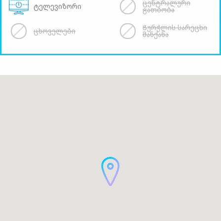
ცენტრალური
ტელევიზორი
გათბობა
Ჭურჭლის სარეცხი
ცხოველები
მანქანა