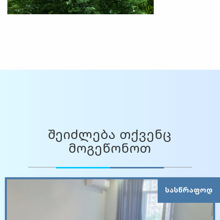
შეიძლება თქვენც
მოგეწონოთ
ᲡᲐᲡᲬᲠᲐᲤᲝᲓ