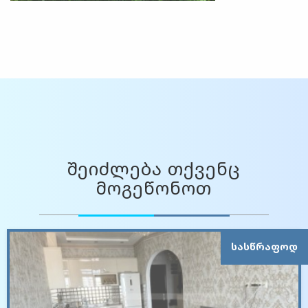
შეიძლება თქვენც
მოგეწონოთ
ᲡᲐᲡᲬᲠᲐᲤᲝᲓ