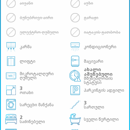
აივანი
აუზი
ბუნებრივი აირი
გარაჟი
ელექტრო ღუმელი
იატაკის გათბობა
კარმა
კონდიციონერი
ლიფტი
მაცივარი
ახალი
მიკროტალღური
აშენებული
ღუმელი
მშენებლობის
სტატუსი
3
პარკინგის ადგილი
ოთახი
3
სარეცხი მანქანა
სართული
2
სველი წერტილი
საძინებელი