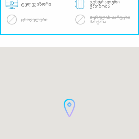
ცენტრალური
ტელევიზორი
გათბობა
Ჭურჭლის სარეცხი
ცხოველები
მანქანა