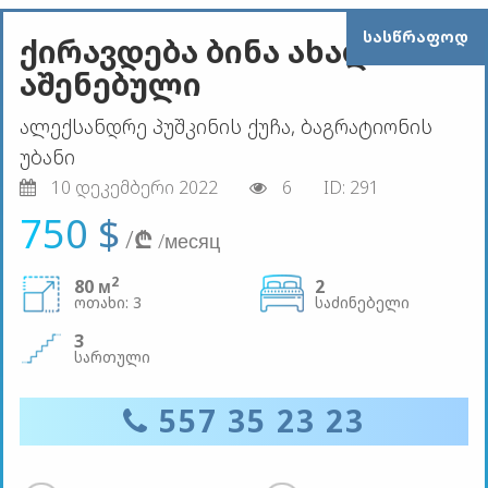
ᲡᲐᲡᲬᲠᲐᲤᲝᲓ
ქირავდება ბინა ახალი
აშენებული
ალექსანდრე პუშკინის ქუჩა, ბაგრატიონის
უბანი
10 დეკემბერი 2022
6
ID: 291
750 $
/
₾
/месяц
2
80 м
2
ოთახი: 3
საძინებელი
3
სართული
557 35 23 23