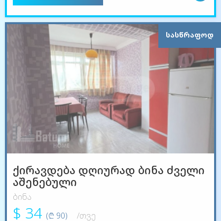
ᲡᲐᲡᲬᲠᲐᲤᲝᲓ
ქირავდება დღიურად ბინა ძველი
აშენებული
ბინა
$ 34
(₾ 90)
/თვე