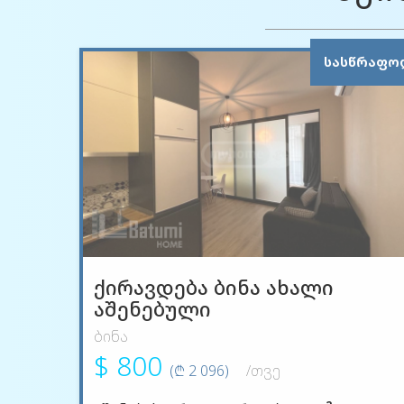
ᲡᲐᲡᲬᲠᲐᲤᲝ
ქირავდება ბინა ახალი
აშენებული
ბინა
$ 800
(₾ 2 096)
/თვე