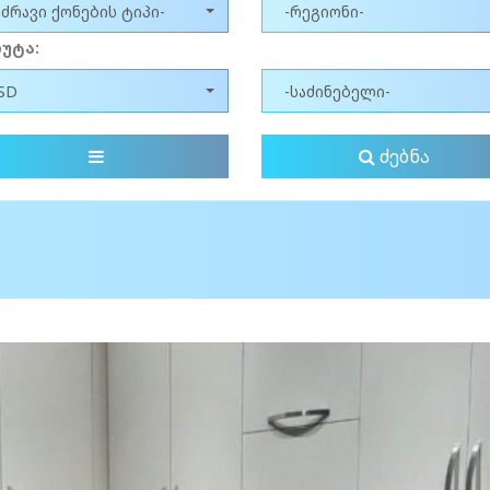
უძრავი ქონების ტიპი-
-რეგიონი-
უტა:
SD
-საძინებელი-
ძებნა