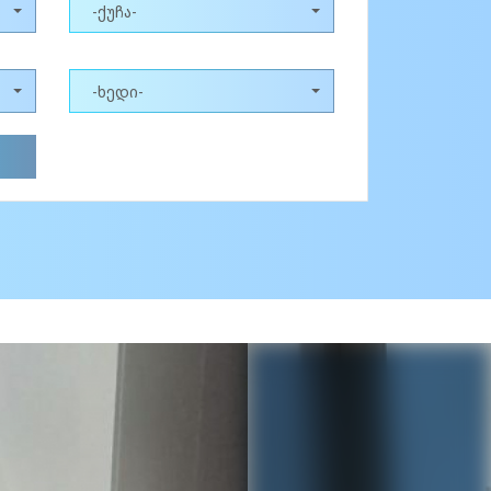
-ქუჩა-
-ხედი-