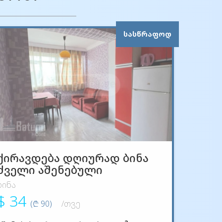
ᲡᲐᲡᲬᲠᲐᲤᲝᲓ
ქირავდება დღიურად ბინა
ძველი აშენებული
ბინა
$ 34
(₾ 90)
/თვე