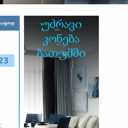
ᲠᲐᲤᲝᲓ
23
ი
ი