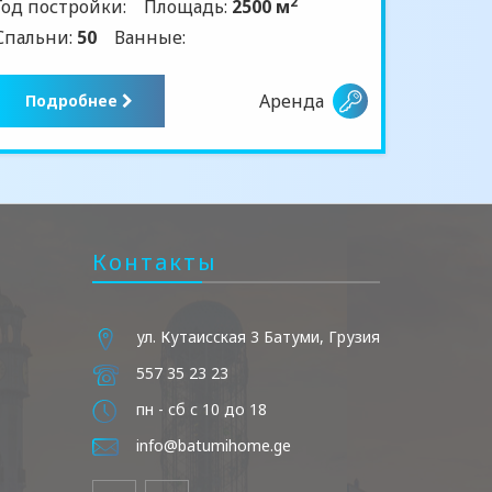
2
Год постройки:
Площадь:
2500 м
Спальни:
50
Ванные:
Аренда
Подробнее
Контакты
ул. Кутаисская 3 Батуми, Грузия
557 35 23 23
пн - сб с 10 до 18
info@batumihome.ge