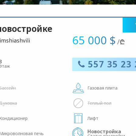
новостройке
65 000 $
shiashvili
/
₾
3
557 35 23 
Этаж
Бассейн
Газовая плита
Духовка
Теплый пол
Кондиционер
Лифт
Новостройка
Микроволновая печь
Статус постройки