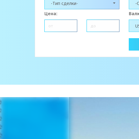
-Тип сделки-
-
Цена:
Вал
U