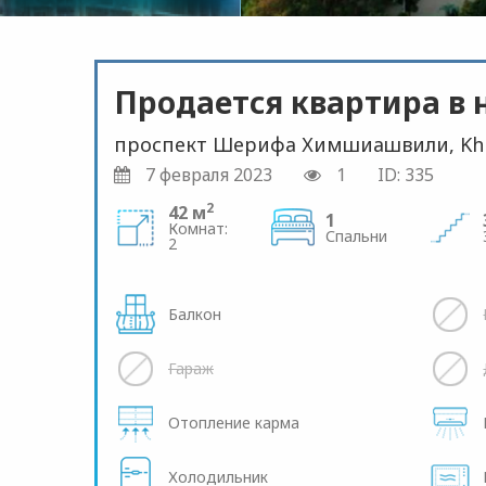
Продается квартира в 
проспект Шерифа Химшиашвили, Khim
7 февраля 2023
1
ID: 335
2
42 м
1
Комнат:
Спальни
2
Балкон
Гараж
Отопление карма
Холодильник