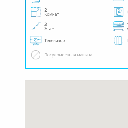
2
Комнат
3
Этаж
Телевизор
Посудомоечная машина