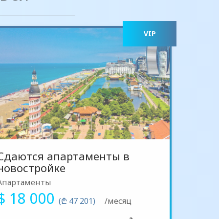
VIP
Сдаются апартаменты в
новостройке
Апартаменты
$ 18 000
(₾ 47 201)
/месяц