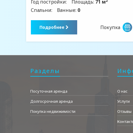
2
Год постройки:
Площадь:
71 м
Спальни:
Ванные:
0
Покупка
Подробнее
Разделы
Инф
Посуточная аренда
О нас
Долгосрочная аренда
Услуги
Покупка недвижимости
Отзывы
Контакт