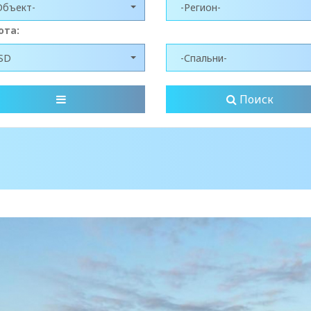
Объект-
-Регион-
юта:
SD
-Спальни-
Поиск