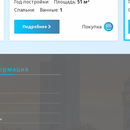
2
Год постройки:
Площадь:
51 м
Спальни:
Ванные:
1
Покупка
Подробнее
ормация
ы