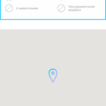
Посудомоечная
С животными
машина