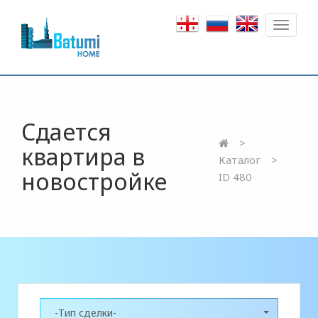
Toggle
navigat
Сдается
квартира в
Каталог
новостройке
ID 480
-Тип сделки-