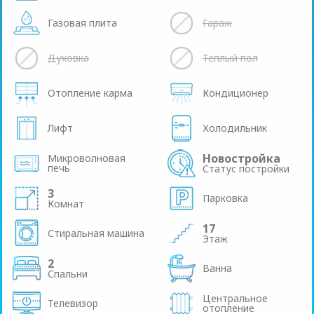
Газовая плита
Гараж
Духовка
Теплый пол
Отопление карма
Кондиционер
Лифт
Холодильник
Новостройка
Микроволновая
печь
Статус постройки
3
Парковка
Комнат
17
Стиральная машина
Этаж
2
Ванна
Спальни
Центральное
Телевизор
отопление