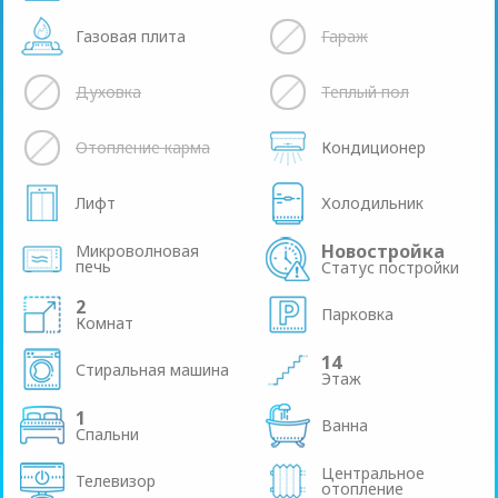
Газовая плита
Гараж
Духовка
Теплый пол
Отопление карма
Кондиционер
Лифт
Холодильник
Новостройка
Микроволновая
печь
Статус постройки
2
Парковка
Комнат
14
Стиральная машина
Этаж
1
Ванна
Спальни
Центральное
Телевизор
отопление