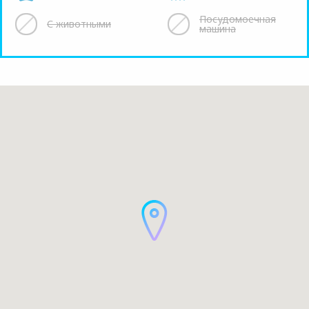
Посудомоечная
С животными
машина