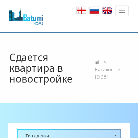
Toggle
navigat
Сдается
квартира в
Каталог
новостройке
ID 351
-Тип сделки-