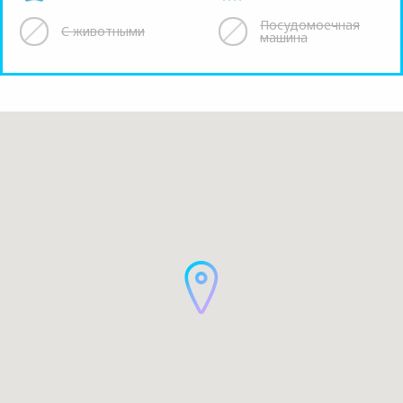
Посудомоечная
С животными
машина