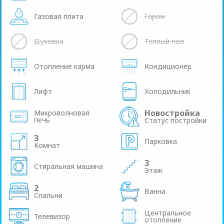
Газовая плита
Гараж
Духовка
Теплый пол
Отопление карма
Кондиционер
Лифт
Холодильник
Новостройка
Микроволновая
печь
Статус постройки
3
Парковка
Комнат
3
Стиральная машина
Этаж
2
Ванна
Спальни
Центральное
Телевизор
отопление