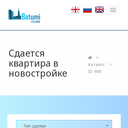
Toggle
navigat
Сдается
квартира в
Каталог
новостройке
ID 488
-Тип сделки-