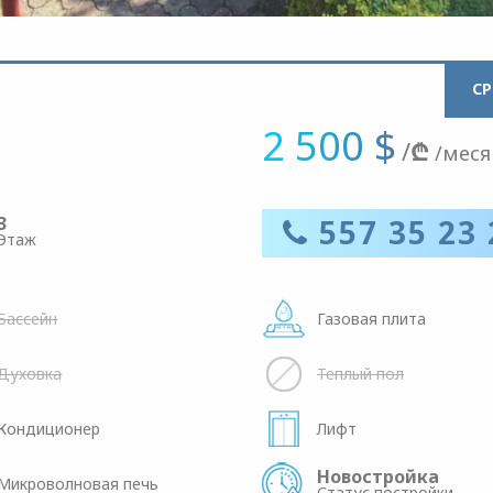
С
2 500 $
/
₾
/меся
3
557 35 23 
Этаж
Бассейн
Газовая плита
Духовка
Теплый пол
Кондиционер
Лифт
Новостройка
Микроволновая печь
Статус постройки