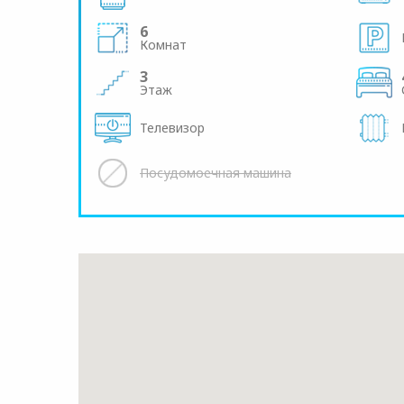
6
Комнат
3
Этаж
Телевизор
Посудомоечная машина