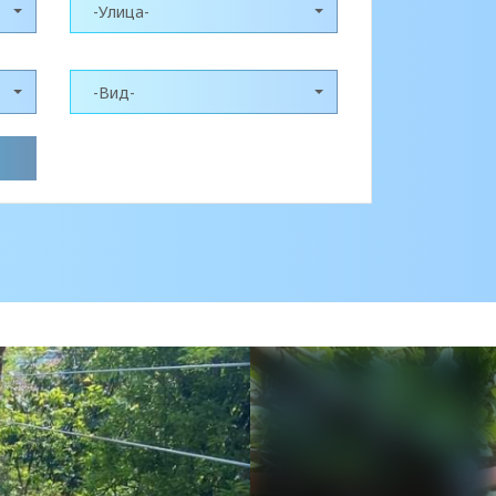
-Улица-
-Вид-