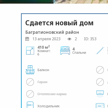
Сдается новый дом
Багратионовский район
13 апреля 2023
2
ID: 353
2
410 м
4
Комнат:
Спальни
6
Балкон
Гараж
Отопление карма
Холодильник