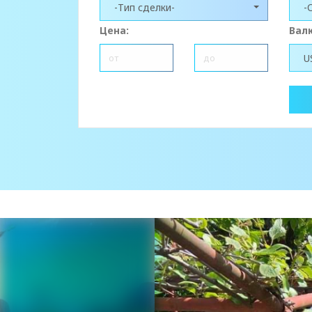
-Тип сделки-
-
Цена:
Вал
U