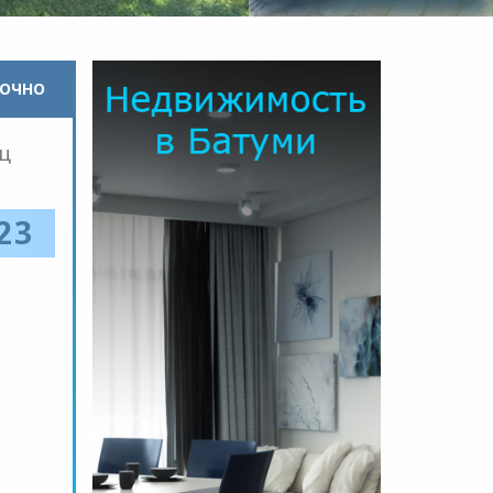
РОЧНО
ц
23