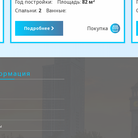
2
Год постройки:
Площадь:
82 м
Спальни:
2
Ванные:
Покупка
Подробнее
ормация
ы