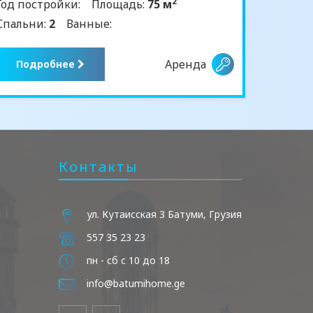
2
Год постройки:
Площадь:
75 м
Спальни:
2
Ванные:
Аренда
Подробнее
Контакты
ул. Кутаисская 3 Батуми, Грузия
557 35 23 23
пн - сб с 10 до 18
info@batumihome.ge