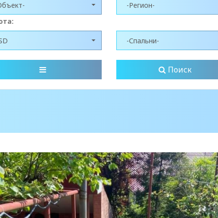
Объект-
-Регион-
юта:
SD
-Спальни-
Поиск